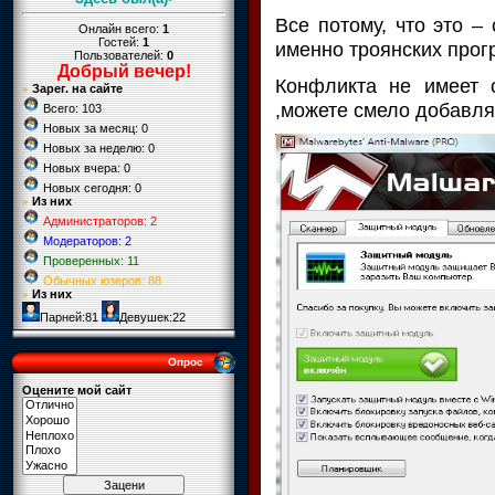
Все потому, что это 
Онлайн всего:
1
Гостей:
1
именно троянских прог
Пользователей:
0
Добрый вечер
!
Конфликта не имеет 
Зарег. на сайте
»
,можете смело добавл
Всего: 103
Новых за месяц: 0
Новых за неделю: 0
Новых вчера: 0
Новых сегодня: 0
Из них
»
Администраторов: 2
Модераторов: 2
Проверенных: 11
Обычных юзеров: 88
Из них
»
Парней:81
Девушек:22
Опрос
Оцените мой сайт