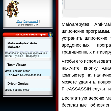
[
·
]
Итог
Продолжить ?
Malwarebytes Anti-
Всего ответов:
347
шпионские программы
Последние комментарии
устранить шпионские 
Malwarebytes’ Anti-
вредоносных пр
Malware
традиционных антивиру
Спасибо за ценную информацию.
Очень нужная !! Попробую...
Чтобы его использоват
TeamViewer
нажмите кнопку Анал
Игорь ссылка битая
компьютер на наличи
Answer
: Ссылка рабочая
можете удалить, попро
Driver Genius
FileASSASSIN служит и
Игорь ссылка битая
Бесплатную версию Mal
бесплатные обновлен