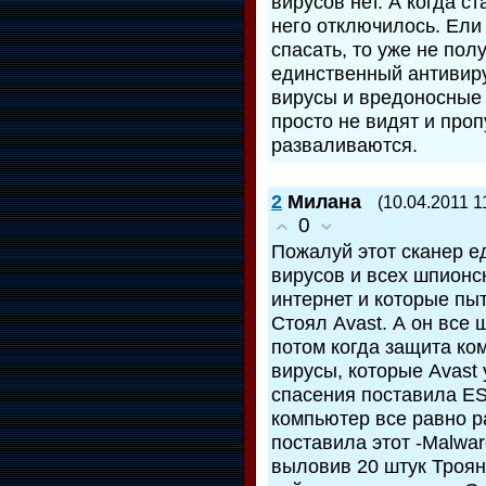
вирусов нет. А когда с
него отключилось. Ели
спасать, то уже не пол
единственный антивир
вирусы и вредоносные
просто не видят и про
разваливаются.
2
Милана
(10.04.2011 1
0
Пожалуй этот сканер е
вирусов и всех шпионс
интернет и которые пы
Cтоял Аvast. А он все
потом когда защита ко
вирусы, которые Аvast 
спасения поставила ES
компьютер все равно р
поставила этот -Malwar
выловив 20 штук Троян