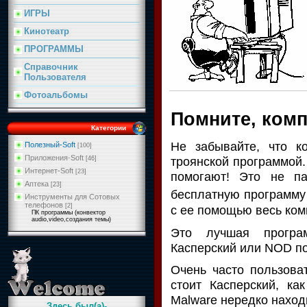
ИГРЫ
Кинотеатр
ПРОГРАММЫ
Cправочник
Пользователя
Фотоальбомы
Помните, ком
Категории
Не забывайте, что к
Полезный-Soft
[100]
Приложения-Soft
троянской программой.
[46]
Интернет-Soft
[23]
помогают! Это не па
Аптека
[23]
бесплатную программ
Инструменты для Сотовых
телефонов
[2]
с ее помощью весь ком
ПК программы (конвектор
audio,video,создания темы)
Это лучшая програ
Касперский или NOD по
Очень часто пользова
стоит Касперский, как
Malware нередко находи
Здесь был(а)-