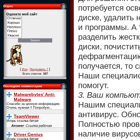
потребуется осв
Опрос
Оцените мой сайт
диске, удалить
и программы. А 
разделить жестк
диски, почистит
дефрагментацию.
получается, то 
[
·
]
Итог
Продолжить ?
Наши специалис
Всего ответов:
347
помогут.
Последние комментарии
3. Ваш компьют
Malwarebytes’ Anti-
Malware
Нашим специали
Спасибо за ценную информацию.
Очень нужная !! Попробую...
антивирус. Обно
TeamViewer
Игорь ссылка битая
Полностью пров
Answer
: Ссылка рабочая
наличие вирусов
Driver Genius
Игорь ссылка битая