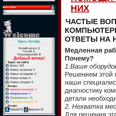
НИХ
Категории
ЧАСТЫЕ ВО
КОМПЬЮТЕР
ОТВЕТЫ НА 
Здесь был(а)-
Медленная раб
Онлайн всего:
1
Гостей:
1
Пользователей:
0
Почему?
Добрый вечер
!
Зарег. на сайте
»
1.Ваше оборудо
Всего: 103
Новых за месяц: 0
Решением этой 
Новых за неделю: 0
Новых вчера: 0
наши специалис
Новых сегодня: 0
Из них
»
диагностику ком
Администраторов: 2
Модераторов: 2
детали необход
Проверенных: 11
Обычных юзеров: 88
2. Нехватка ме
Из них
»
Парней:81
Девушек:22
Для решения эт