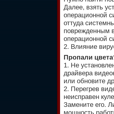
Далее, взять ус
операционной с
оттуда системн
поврежденным в
операционной с
2. Влияние виру
Пропали цвета
1. Не установл
драйвера видео
или обновите д
2. Перегрев вид
неисправен куле
Замените его. 
мощность работ