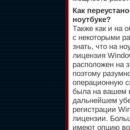
Как переустан
ноутбуке?
Также как и на 
с некоторыми р
знать, что на н
лицензия Windo
расположен на з
поэтому разумн
операционную си
была на вашем н
дальнейшем убе
регистрации Wi
лицензии. Боль
имеют опцию во