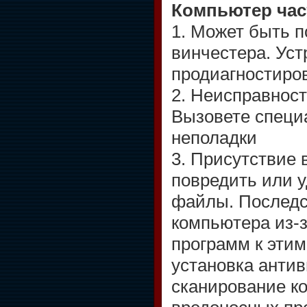
Компьютер час
1. Может быть 
винчестера. Ус
продиагностиро
2. Неисправност
Вызовете специа
неполадки
3. Присутствие 
повредить или 
файлы. Последс
компьютера из-
программ к эти
установка антив
сканирование к