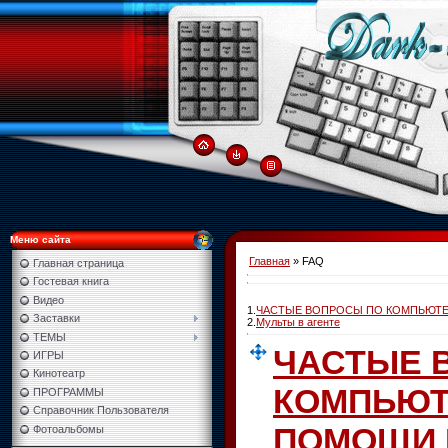
Меню сайта
Главная
» FAQ
Главная страница
Гостевая книга
Видео
1.
ЧАСТЫЕ ВОПРОСЫ ПО КОМПЬЮТЕ
Заставки
2.
Мульты в агенте
ТЕМЫ
ЧАСТЫЕ 
ИГРЫ
Кинотеатр
КОМПЬЮТ
ПРОГРАММЫ
Cправочник Пользователя
ПОМОЩИ 
Фотоальбомы