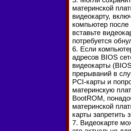
материнской плат
видеокарту, вклю
компьютер после 
вставьте видеока
потребуется обн
6. Если компьюте
адресов BIOS сет
видеокарты (BIOS
прерываний в слу
PCI-карты и попр
материнскую плат
BootROM, понадоб
материнской плат
карты запретить 
7. Видеокарте мо
это актуально дл