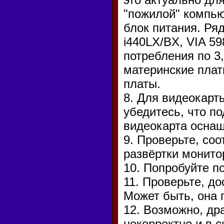
"пожилой" компью
блок питания. Ряд
i440LX/BX, VIA 5
потребления по 3,
материнские плат
платы.
8. Для видеокарт
убедитесь, что п
видеокарта оснащ
9. Проверьте, со
развёртки монито
10. Попробуйте п
11. Проверьте, д
Может быть, она 
12. Возможно, др
некорректно и в 