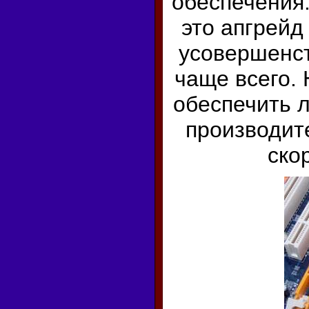
обеспечения
это апгрейд
усовершенст
чаще всего.
обеспечить л
производите
ско