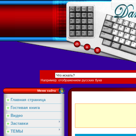
Например: отображением русских букв
Меню сайта
Главная страница
Гостевая книга
Видео
Заставки
ТЕМЫ