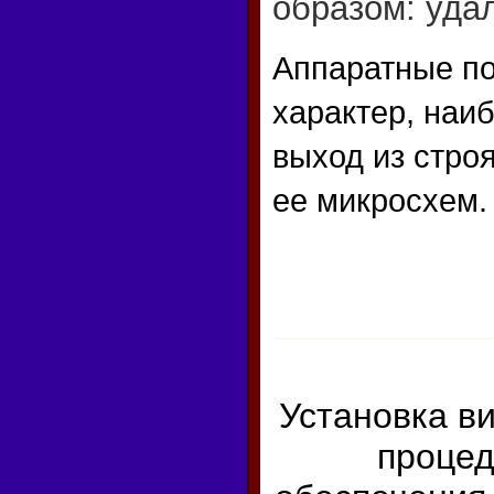
образом: уда
Аппаратные по
характер, наи
выход из строя
ее микросхем.
Установка в
процед