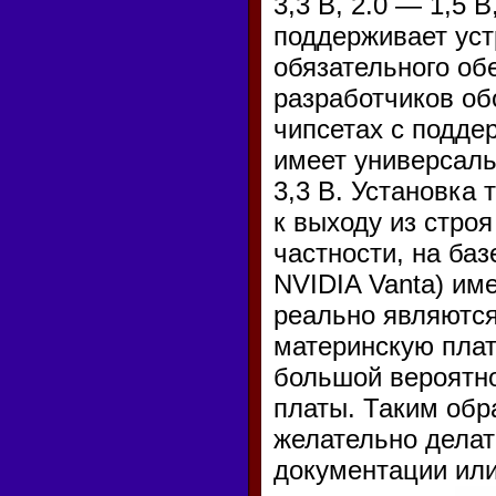
3,3 В, 2.0 — 1,5 
поддерживает уст
обязательного об
разработчиков об
чипсетах с поддер
имеет универсаль
3,3 В. Установка
к выходу из строя
частности, на баз
NVIDIA Vanta) им
реально являются 
материнскую плат
большой вероятн
платы. Таким обр
желательно делат
документации или