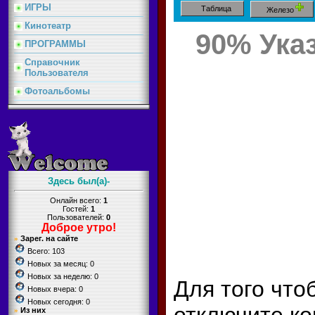
ИГРЫ
Таблица
Железо
Кинотеатр
90% Ука
ПРОГРАММЫ
Cправочник
Пользователя
Фотоальбомы
Здесь был(а)-
Онлайн всего:
1
Гостей:
1
Пользователей:
0
Доброе утро
!
Зарег. на сайте
»
Всего: 103
Новых за месяц: 0
Новых за неделю: 0
Для того что
Новых вчера: 0
Новых сегодня: 0
отключите ко
Из них
»