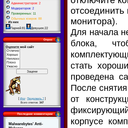
Администраторов: 2
отсоединить 
Модераторов: 2
Проверенных: 11
монитора).
Обычных юзеров: 88
Из них
»
Парней:81
Девушек:22
Для начала н
Опрос
блока, чт
Оцените мой сайт
комплектую
стать хорош
проведена са
После снятия
от конструкц
[
·
]
Итог
Продолжить ?
Всего ответов:
347
фиксирующий
Последние комментарии
корпусе комп
Malwarebytes’ Anti-