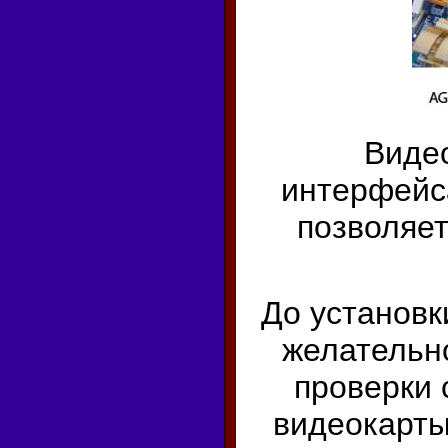
Виде
интерфейс
позволяет
До установ
желательн
проверки
видеокарты