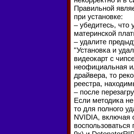
Правильной явля
при установке:
– убедитесь, что
материнской плат
– удалите преды
"Установка и уда
видеокарт с чипс
неофициальная ил
драйвера, то рек
реестра, находим
– после перезагр
Если методика не
то для полного у
NVIDIA, включая 
воспользоваться 
9x) и DetonatorRI